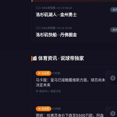
🇺🇸 NBA常规赛
•
10-23 08:00
未
洛杉矶湖人
金州勇士
vs
🇺🇸 NBA常规赛
•
10-24 10:00
未
洛杉矶快船
丹佛掘金
vs
📰 体育资讯 · 说球帝独家
📢 说球帝
1小时前
马卡报：皇马已接触戴维斯方面，球员尚未
决定未来
💬 热议中
👀 球迷讨论
📢 说球帝
4小时前
德转：哈弗茨身价下跌至5500万欧，阿森