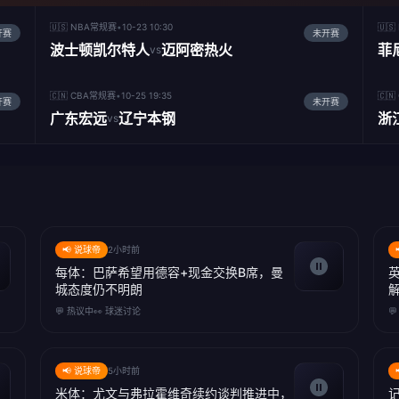
🇺🇸 NBA常规赛
•
10-23 10:30
🇺
开赛
未开赛
波士顿凯尔特人
迈阿密热火
菲
vs
🇨🇳 CBA常规赛
•
10-25 19:35
🇨
开赛
未开赛
广东宏远
辽宁本钢
浙
vs
📢 说球帝
2小时前
每体：巴萨希望用德容+现金交换B席，曼
城态度仍不明朗
解
💬 热议中
👀 球迷讨论

📢 说球帝
5小时前
米体：尤文与弗拉霍维奇续约谈判推进中，