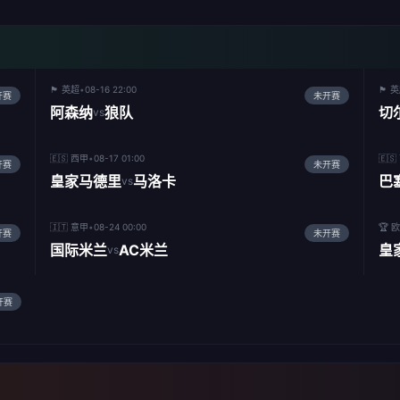
🏴󠁧󠁢󠁥󠁮󠁧󠁿 英超
•
08-16 22:00
🏴󠁧󠁢󠁥󠁮󠁧
开赛
未开赛
阿森纳
狼队
切
vs
🇪🇸 西甲
•
08-17 01:00
🇪
开赛
未开赛
皇家马德里
马洛卡
巴
vs
🇮🇹 意甲
•
08-24 00:00
🏆 
开赛
未开赛
BA
国际米兰
AC米兰
皇
vs
尽
开赛