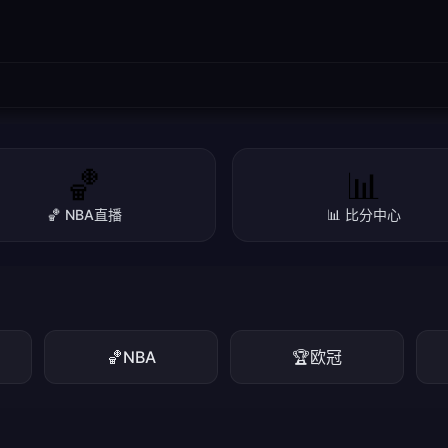
🏀
📊
🏀 NBA直播
📊 比分中心
🏀
NBA
🏆
欧冠