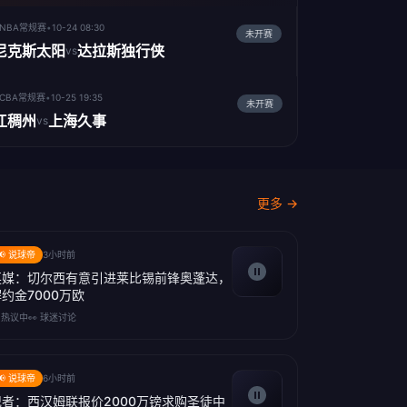
 NBA常规赛
•
10-24 08:30
未开赛
尼克斯太阳
达拉斯独行侠
vs
 CBA常规赛
•
10-25 19:35
未开赛
江稠州
上海久事
vs
更多 →
📢 说球帝
3小时前
英媒：切尔西有意引进莱比锡前锋奥蓬达，
约金7000万欧
 热议中
👀 球迷讨论
📢 说球帝
6小时前
记者：西汉姆联报价2000万镑求购圣徒中