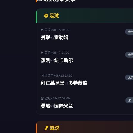
⚽ 足球
🏴󠁧󠁢󠁥󠁮󠁧󠁿 英超
•
08-16 19:30
未
曼联
富勒姆
vs
🏴󠁧󠁢󠁥󠁮󠁧󠁿 英超
•
08-17 21:00
未
热刺
纽卡斯尔
vs
🏆 篮球专区
🇩🇪 德甲
•
08-23 21:30
未
🏀 篮球盛宴 · NBA/C
拜仁慕尼黑
多特蒙德
vs
NBA季后赛、CBA联赛，精彩赛事一网打
🏆 欧冠
•
09-17 03:00
未
立即看直播
下载APP
曼城
国际米兰
vs
立即看直播
下载APP
🏀 篮球