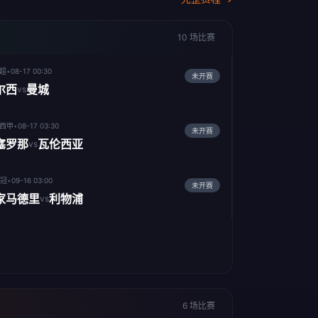
10 场比赛
󠁿 英超
•
08-17 00:30
未开赛
尔西
曼城
vs
 西甲
•
08-17 03:30
未开赛
塞罗那
瓦伦西亚
vs
欧冠
•
09-16 03:00
未开赛
家马德里
利物浦
vs
6 场比赛