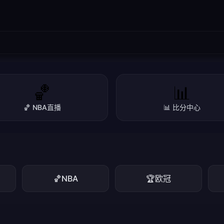
🏀
📊
🏀 NBA直播
📊 比分中心
🏀
NBA
🏆
欧冠