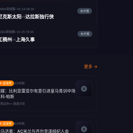
 NBA常规赛
•
10-24 08:30
未开赛
尼克斯太阳
达拉斯独行侠
vs
 CBA常规赛
•
10-25 19:35
未开赛
江稠州
上海久事
vs
更多 →
📢 说球帝
3小时前
西媒：比利亚雷亚尔有意引进皇马青训中场
科·帕斯
 热议中
👀 球迷讨论
📢 说球帝
6小时前
迪马济奥：AC米兰与齐尔克泽经纪人会